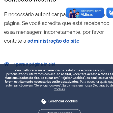
É necessário autenticar para visualizar essa
página. Se você acredita que está recebendo
essa mensagem incorretamente, por favor
contate a
administração do site
.
Ir para a página inicial
Para melhorar a sua experiência na plataforma e prover serviços
personalizados, utilizamos cookies.
Ao aceitar, você terá acesso a todas as
funcionalidades do site. Se clicar em "Rejeitar Cookies", os cookies que nã
forem estritamente necessários serão desativados.
Para escolher quais que
autorizar, clique em "Gerenciar cookies". Saiba mais em nossa
Declaração d
Cookies
.
Gerenciar cookies
Rejeitar cookies