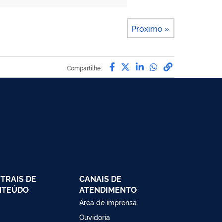
Próximo »
Compartilhe por Facebo
Compartilhe por Twit
Compartilhe por L
Compartilhe p
link para C
Compartilhe:
TRAIS DE
CANAIS DE
NTEÚDO
ATENDIMENTO
Área de imprensa
Ouvidoria