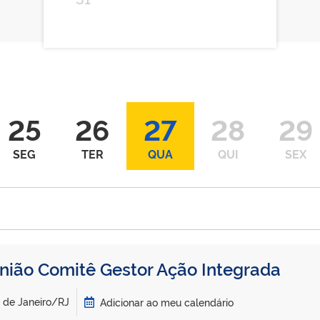
25
26
27
28
29
SEG
TER
QUA
QUI
SEX
nião Comitê Gestor Ação Integrada
o de Janeiro/RJ
Adicionar ao meu calendário