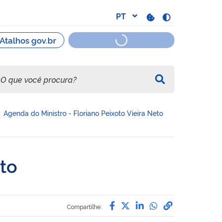
Agenda do Ministro - Floriano Peixoto Vieira Neto
eto
Compartilhe por Facebo
Compartilhe por Twit
Compartilhe por L
Compartilhe p
link para C
Compartilhe: