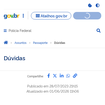
Polícia Federal
Abrir menu principal de navegação
Você está aqui:
Página Inicial
Assuntos
Passaporte
Dúvidas
Dúvidas
Compartilhe por Facebook
Compartilhe por Twitter
Compartilhe por Lin
Compartilhe por
link para Copi
Compartilhe:
Publicado em
28/07/2023 21h15
Atualizado em
01/06/2026 11h06