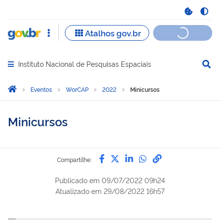
Instituto Nacional de Pesquisas Espaciais
Abrir menu principal de navegação
Você está aqui:
Página Inicial
Eventos
WorCAP
2022
Minicursos
Minicursos
Compartilhe por Facebook
Compartilhe por Twitter
Compartilhe por Lin
Compartilhe por
link para Copi
Compartilhe:
Publicado em
09/07/2022 09h24
Atualizado em
29/08/2022 16h57