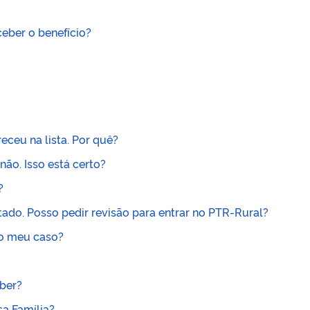
ceber o benefício?
eceu na lista. Por quê?
não. Isso está certo?
?
etado. Posso pedir revisão para entrar no PTR-Rural?
do meu caso?
ber?
sa Família?