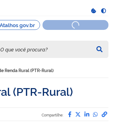
de Renda Rural (PTR-Rural)
al (PTR-Rural)
Compartilhe por Facebo
Compartilhe por Twit
Compartilhe por L
Compartilhe p
link para C
Compartilhe: