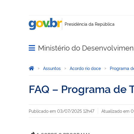
Ministério do Desenvolvimento
Abrir menu principal de navegação
Você está aqui:
Página Inicial
Assuntos
Acordo rio doce
Programa de
FAQ – Programa de T
Publicado em
03/07/2025 12h47
Atualizado em
0
📌