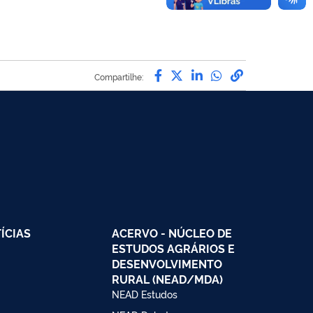
Compartilhe por Facebo
Compartilhe por Twit
Compartilhe por L
Compartilhe p
link para C
Compartilhe:
ÍCIAS
ACERVO - NÚCLEO DE
ESTUDOS AGRÁRIOS E
DESENVOLVIMENTO
RURAL (NEAD/MDA)
NEAD Estudos