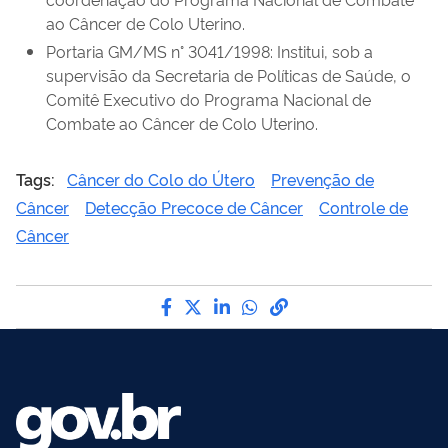
ao Câncer de Colo Uterino.
Portaria GM/MS n° 3041/1998: Institui, sob a
supervisão da Secretaria de Políticas de Saúde, o
Comitê Executivo do Programa Nacional de
Combate ao Câncer de Colo Uterino.
Tags:
Câncer do Colo do Útero
Prevenção de
Câncer
Detecção Precoce de Câncer
Controle de
Câncer
Compartilhe por Facebook
Compartilhe por Twitter
Compartilhe por LinkedI
Compartilhe por Wha
link para Copiar pa