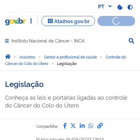
Instituto Nacional de Câncer - INCA
Abrir menu principal de navegação
Você está aqui:
Página Inicial
Assuntos
Gestor e profissional de saúde
Controle do
Câncer do Colo do Útero
Legislação
Legislação
Conheça as leis e portarias ligadas ao controle
do Câncer do Colo do Útero
Compartilhe por Facebook
Compartilhe por Twitter
Compartilhe por Lin
Compartilhe por
link para Copi
Compartilhe:
Publicado em
16/09/2022 12h12