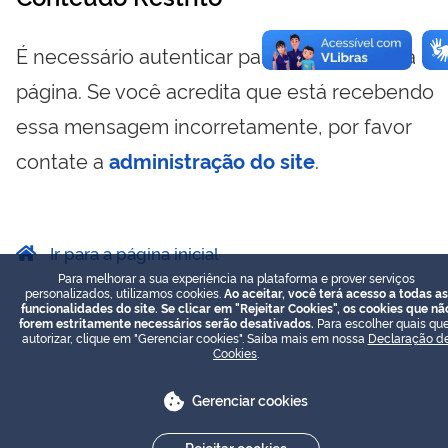
É necessário autenticar para visualizar essa
página. Se você acredita que está recebendo
essa mensagem incorretamente, por favor
contate a
administração do site
.
Ir para a página inicial
Para melhorar a sua experiência na plataforma e prover serviços
personalizados, utilizamos cookies.
Ao aceitar, você terá acesso a todas as
funcionalidades do site. Se clicar em "Rejeitar Cookies", os cookies que nã
forem estritamente necessários serão desativados.
Para escolher quais que
autorizar, clique em "Gerenciar cookies". Saiba mais em nossa
Declaração d
Cookies
.
Gerenciar cookies
Rejeitar cookies