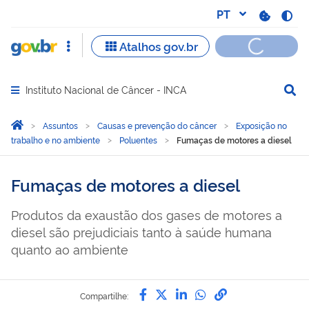
Instituto Nacional de Câncer - INCA
Abrir menu principal de navegação
Você está aqui:
Página Inicial
Assuntos
Causas e prevenção do câncer
Exposição no
trabalho e no ambiente
Poluentes
Fumaças de motores a diesel
Fumaças de motores a diesel
Produtos da exaustão dos gases de motores a
diesel são prejudiciais tanto à saúde humana
quanto ao ambiente
Compartilhe por Facebook
Compartilhe por Twitter
Compartilhe por Lin
Compartilhe por
link para Copi
Compartilhe: