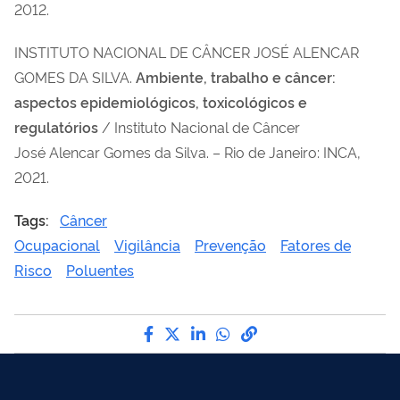
2012.
INSTITUTO NACIONAL DE CÂNCER JOSÉ ALENCAR
GOMES DA SILVA.
Ambiente, trabalho e câncer:
aspectos epidemiológicos, toxicológicos e
regulatórios
/ Instituto Nacional de Câncer
José Alencar Gomes da Silva. – Rio de Janeiro: INCA,
2021.
Tags:
Câncer
Ocupacional
Vigilância
Prevenção
Fatores de
Risco
Poluentes
Compartilhe por Facebook
Compartilhe por Twitter
Compartilhe por LinkedI
Compartilhe por Wha
link para Copiar pa