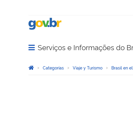
Serviços e Informações do Br
Abrir menu principal de navegação
Você está aqui:
Inicio
Categorías
Viaje y Turismo
Brasil en el
Apoyo a los ciudadanos