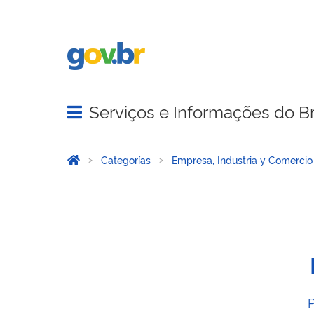
Serviços e Informações do Br
Abrir menu principal de navegação
Você está aqui:
Inicio
Categorías
Empresa, Industria y Comercio
Circuito Integrado
P