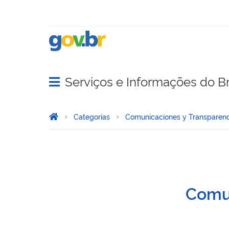
Serviços e Informações do Br
Abrir menu principal de navegação
Você está aqui:
Inicio
Categorías
Comunicaciones y Transparenc
Transparencia
Comun