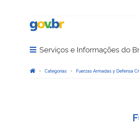
Serviços e Informações do Br
Abrir menu principal de navegação
Você está aqui:
Inicio
Categorías
Fuerzas Armadas y Defensa Civ
Barcos
F