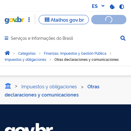
Serviços e Informações do Brasil
Abrir menu principal de navegação
Você está aqui:
Inicio
Categorías
Finanzas, Impuestos y Gestión Pública
Impuestos y obligaciones
Otras declaraciones y comunicaciones
Otras declaraciones y co
Impuestos y obligaciones
>
Otras
declaraciones y comunicaciones