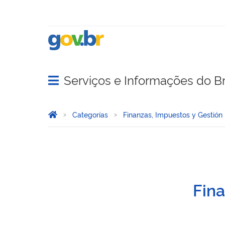
Serviços e Informações do Br
Abrir menu principal de navegação
Você está aqui:
Inicio
Categorías
Finanzas, Impuestos y Gestión
CADIN
Fina