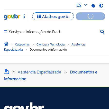
Serviços e Informações do Brasil
Abrir menu principal de navegação
Você está aqui:
Inicio
Categorías
Ciencia y Tecnología
Asistencia
Especializada
Documentos e información
Documentos e informació
Asistencia Especializada
>
Documentos e
información