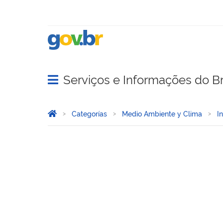
Serviços e Informações do Br
Abrir menu principal de navegação
Você está aqui:
Inicio
Categorías
Medio Ambiente y Clima
I
Visitas