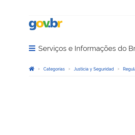
Serviços e Informações do Br
Abrir menu principal de navegação
Você está aqui:
Inicio
Categorías
Justicia y Seguridad
Regul
Registros y Licencias