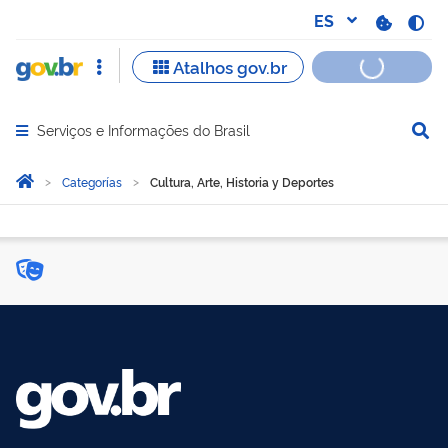
Serviços e Informações do Brasil
Abrir menu principal de navegação
Você está aqui:
Inicio
Categorías
Cultura, Arte, Historia y Deportes
Cultura, Arte, Historia y D