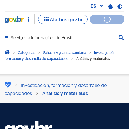
Serviços e Informações do Brasil
Abrir menu principal de navegação
Você está aqui:
Inicio
Categorías
Salud y vigilancia sanitaria
Investigación,
formación y desarrollo de capacidades
Análisis y materiales
Análisis y materiales
Investigación, formación y desarrollo de
capacidades
>
Análisis y materiales