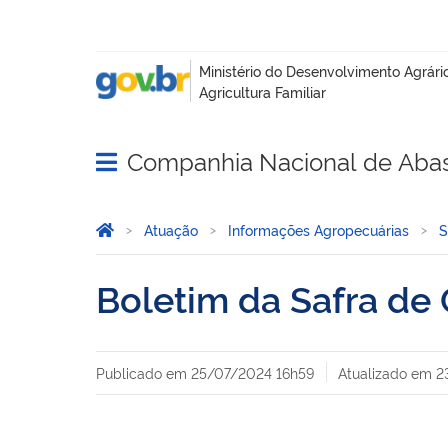
Companhia Nacional de Aba
Abrir menu principal de navegação
Você está aqui:
Página Inicial
Atuação
Informações Agropecuárias
S
Boletim da Safra de
Publicado em
25/07/2024 16h59
Atualizado em
2