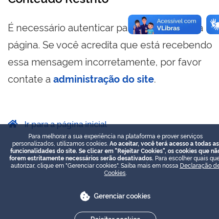
É necessário autenticar para visualizar essa
página. Se você acredita que está recebendo
essa mensagem incorretamente, por favor
contate a
administração do site
.
Ir para a página inicial
Para melhorar a sua experiência na plataforma e prover serviços
personalizados, utilizamos cookies.
Ao aceitar, você terá acesso a todas as
funcionalidades do site. Se clicar em "Rejeitar Cookies", os cookies que nã
forem estritamente necessários serão desativados.
Para escolher quais que
autorizar, clique em "Gerenciar cookies". Saiba mais em nossa
Declaração d
Cookies
.
Gerenciar cookies
Rejeitar cookies