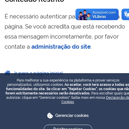
É necessário autenticar para visualizar essa
página. Se você acredita que está recebendo
essa mensagem incorretamente, por favor
contate a
administração do site
.
Ir para a página inicial
Para melhorar a sua experiência na plataforma e prover serviços
personalizados, utilizamos cookies.
Ao aceitar, você terá acesso a todas as
funcionalidades do site. Se clicar em "Rejeitar Cookies", os cookies que nã
forem estritamente necessários serão desativados.
Para escolher quais que
autorizar, clique em "Gerenciar cookies". Saiba mais em nossa
Declaração d
Cookies
.
Gerenciar cookies
Rejeitar cookies