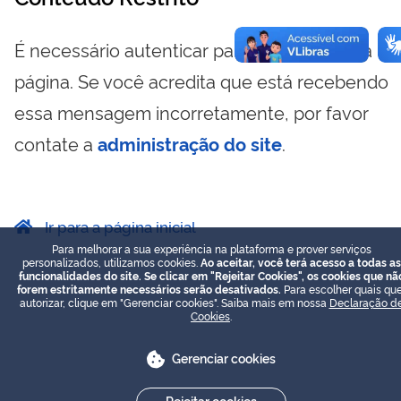
É necessário autenticar para visualizar essa
página. Se você acredita que está recebendo
essa mensagem incorretamente, por favor
contate a
administração do site
.
Ir para a página inicial
Para melhorar a sua experiência na plataforma e prover serviços
personalizados, utilizamos cookies.
Ao aceitar, você terá acesso a todas as
funcionalidades do site. Se clicar em "Rejeitar Cookies", os cookies que nã
forem estritamente necessários serão desativados.
Para escolher quais que
autorizar, clique em "Gerenciar cookies". Saiba mais em nossa
Declaração d
Cookies
.
Gerenciar cookies
Rejeitar cookies