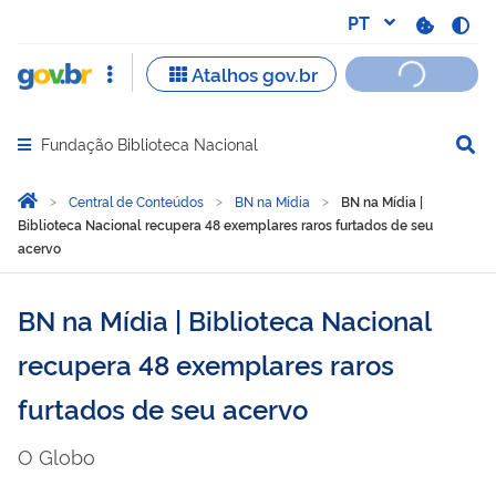
Fundação Biblioteca Nacional
Abrir menu principal de navegação
Você está aqui:
Página Inicial
Central de Conteúdos
BN na Mídia
BN na Mídia |
Biblioteca Nacional recupera 48 exemplares raros furtados de seu
acervo
BN na Mídia | Biblioteca Nacional
recupera 48 exemplares raros
furtados de seu acervo
O Globo