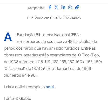
Compartilhe por Facebook
Compartilhe por Twitter
Compartilhe por Lin
Compartilhe por
link para Copi
Compartilhe:
Publicado em
03/06/2026 14h25
A
Fundação Biblioteca Nacional (FBN)
reincorporou ao seu acervo 48 fascículos de
periódicos raros que haviam sido furtados. Entre as
obras recuperadas estão exemplares de 'O Tico-Tico',
de 1908 (números 118-119, 122-155, 157-160 e 165-169),
'O Nacional', de 1873 (nº 5), e 'Romântica', de 1969
(números 94 e 96).
Leia a notícia completa
aqui
.
Fonte: O Globo.