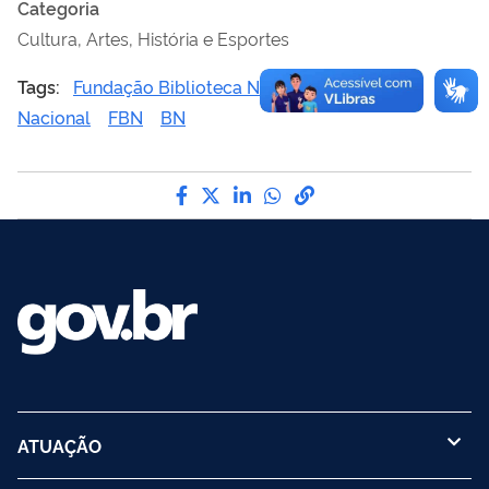
Categoria
Cultura, Artes, História e Esportes
Tags:
Fundação Biblioteca Nacional
Biblioteca
Nacional
FBN
BN
Compartilhe por Facebook
Compartilhe por Twitter
Compartilhe por LinkedI
Compartilhe por Wha
link para Copiar pa
ATUAÇÃO