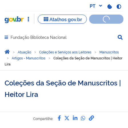
Fundação Biblioteca Nacional
Abrir menu principal de navegação
Você está aqui:
Página Inicial
Atuação
Coleções e Serviços aos Leitores
Manuscritos
Artigos - Manuscritos
Coleções da Seção de Manuscritos | Heitor
Lira
Coleções da Seção de Manuscritos |
Heitor Lira
Compartilhe por Facebook
Compartilhe por Twitter
Compartilhe por Lin
Compartilhe por
link para Copi
Compartilhe: