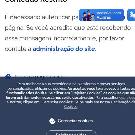
É necessário autenticar para visualizar essa
página. Se você acredita que está recebendo
essa mensagem incorretamente, por favor
contate a
administração do site
.
Ir para a página inicial
Para melhorar a sua experiência na plataforma e prover serviços
personalizados, utilizamos cookies.
Ao aceitar, você terá acesso a todas as
funcionalidades do site. Se clicar em "Rejeitar Cookies", os cookies que nã
forem estritamente necessários serão desativados.
Para escolher quais que
autorizar, clique em "Gerenciar cookies". Saiba mais em nossa
Declaração d
Cookies
.
Gerenciar cookies
Rejeitar cookies