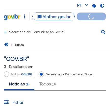
Secretaria de Comunicação Social
Abrir menu principal de navegação
Você está aqui:
Página Inicial
Busca
Busca
GOV.BR
3
Resultado
s
em
todo o
GOV.BR
Secretaria de Comunicação Social
Notícias
Todos
(
1
)
(
3
)
Filtrar