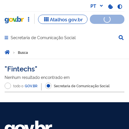
Secretaria de Comunicação Social
Abrir menu principal de navegação
Você está aqui:
Página Inicial
Busca
Busca
Fintechs
Nenhum resultado encontrado em
todo o
GOV.BR
Secretaria de Comunicação Social