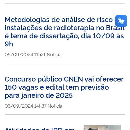
Metodologias de análise de risco em
instalações de radioterapia no Brasil
é tema de dissertação, dia 10/09 às
9h
publicado
05/09/2024
11h21
Notícia
Concurso público CNEN vai oferecer
150 vagas e edital tem previsão
para janeiro de 2025
publicado
03/09/2024
14h37
Notícia
Atividades do IRD em