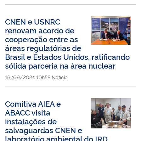
CNEN e USNRC
renovam acordo de
cooperação entre as
áreas regulatórias de
Brasil e Estados Unidos, ratificando
sólida parceria na área nuclear
publicado
16/09/2024
10h58
Notícia
Comitiva AIEA e
ABACC visita
instalações de
salvaguardas CNEN e
laboratório ambiental do IRD