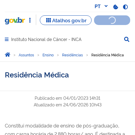
Instituto Nacional de Câncer - INCA
Abrir menu principal de navegação
Você está aqui:
Página Inicial
Assuntos
Ensino
Residências
Residência Médica
Residência Médica
Publicado em
04/01/2023 14h31
Atualizado em
24/06/2026 10h43
Constitui modalidade de ensino de pós-graduação,
com carga horária de 2.880 horas/ ano. É destinada a