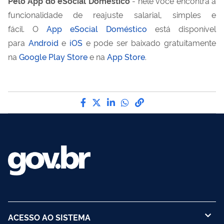
Pelo App do eSocial Doméstico
- nele você encontra a
funcionalidade de reajuste salarial, simples e
fácil.
O
App eSocial Doméstico
está disponível
para
Android
e
iOS
e pode ser baixado gratuitamente
na
Google Play Store
e na
App Store
.
Compartilhe por Facebook
Compartilhe por Twitter
Compartilhe por LinkedI
Compartilhe por Wha
link para Copiar pa
ACESSO AO SISTEMA