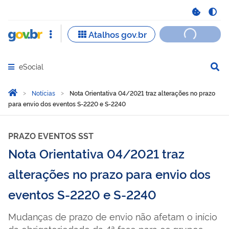
eSocial
Abrir menu principal de navegação
Você está aqui:
Página Inicial
Notícias
Nota Orientativa 04/2021 traz alterações no prazo
para envio dos eventos S-2220 e S-2240
PRAZO EVENTOS SST
Nota Orientativa 04/2021 traz
alterações no prazo para envio dos
eventos S-2220 e S-2240
Mudanças de prazo de envio não afetam o início
da obrigatoriedade da 4ª fase para os grupos.