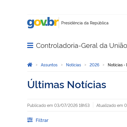
Controladoria-Geral da Uniã
Abrir menu principal de navegação
Você está aqui:
Página Inicial
Assuntos
Notícias
2026
Notícias -
Últimas Notícias
Publicado em
03/07/2026 18h53
Atualizado em
0
Filtrar