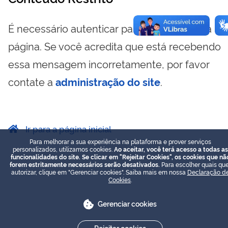
É necessário autenticar para visualizar essa
página. Se você acredita que está recebendo
essa mensagem incorretamente, por favor
contate a
administração do site
.
Ir para a página inicial
Para melhorar a sua experiência na plataforma e prover serviços
personalizados, utilizamos cookies.
Ao aceitar, você terá acesso a todas as
funcionalidades do site. Se clicar em "Rejeitar Cookies", os cookies que nã
forem estritamente necessários serão desativados.
Para escolher quais que
autorizar, clique em "Gerenciar cookies". Saiba mais em nossa
Declaração d
Cookies
.
Gerenciar cookies
Rejeitar cookies