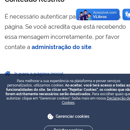
É necessário autenticar para visualizar essa
página. Se você acredita que está recebendo
essa mensagem incorretamente, por favor
contate a
administração do site
.
Ir para a página inicial
Para melhorar a sua experiência na plataforma e prover serviços
personalizados, utilizamos cookies.
Ao aceitar, você terá acesso a todas as
funcionalidades do site. Se clicar em "Rejeitar Cookies", os cookies que nã
forem estritamente necessários serão desativados.
Para escolher quais que
autorizar, clique em "Gerenciar cookies". Saiba mais em nossa
Declaração d
Cookies
.
Gerenciar cookies
Rejeitar cookies