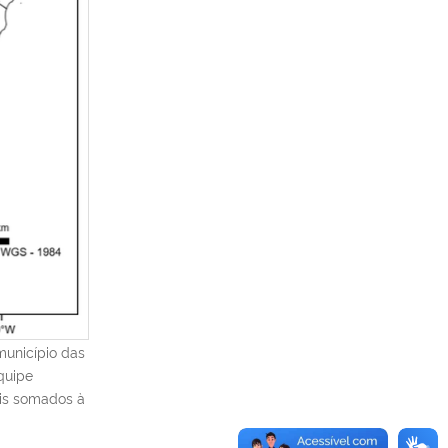
município das
quipe
ais somados à