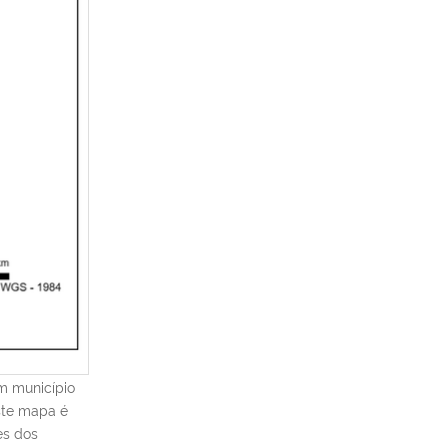
m município
Este mapa é
es dos