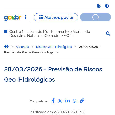
Centro Nacional de Monitoramento e Alertas de
Abrir menu principal de navegação
Desastres Naturais - Cemaden/MCTI
Você está aqui:
Página Inicial
Assuntos
Riscos Geo-Hidrológicos
28/03/2026 -
Previsão de Riscos Geo-Hidrológicos
28/03/2026 - Previsão de Riscos
Geo-Hidrológicos
Compartilhe por Facebook
Compartilhe por Twitter
Compartilhe por Lin
Compartilhe por
link para Copi
Compartilhe:
Publicado em
27/03/2026 15h28