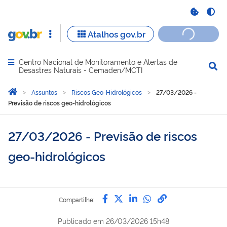
Centro Nacional de Monitoramento e Alertas de
Abrir menu principal de navegação
Desastres Naturais - Cemaden/MCTI
Você está aqui:
Página Inicial
Assuntos
Riscos Geo-Hidrológicos
27/03/2026 -
Previsão de riscos geo-hidrológicos
27/03/2026 - Previsão de riscos
geo-hidrológicos
Compartilhe por Facebook
Compartilhe por Twitter
Compartilhe por Lin
Compartilhe por
link para Copi
Compartilhe:
Publicado em
26/03/2026 15h48