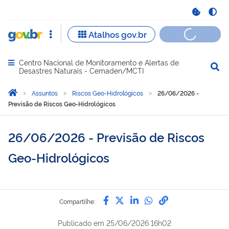
Centro Nacional de Monitoramento e Alertas de
Abrir menu principal de navegação
Desastres Naturais - Cemaden/MCTI
Você está aqui:
Página Inicial
Assuntos
Riscos Geo-Hidrológicos
26/06/2026 -
Previsão de Riscos Geo-Hidrológicos
26/06/2026 - Previsão de Riscos
Geo-Hidrológicos
Compartilhe por Facebook
Compartilhe por Twitter
Compartilhe por Lin
Compartilhe por
link para Copi
Compartilhe:
Publicado em
25/06/2026 16h02