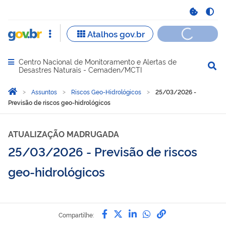
Centro Nacional de Monitoramento e Alertas de
Abrir menu principal de navegação
Desastres Naturais - Cemaden/MCTI
Você está aqui:
Página Inicial
Assuntos
Riscos Geo-Hidrológicos
25/03/2026 -
Previsão de riscos geo-hidrológicos
ATUALIZAÇÃO MADRUGADA
25/03/2026 - Previsão de riscos
geo-hidrológicos
Compartilhe por Facebook
Compartilhe por Twitter
Compartilhe por Lin
Compartilhe por
link para Copi
Compartilhe: