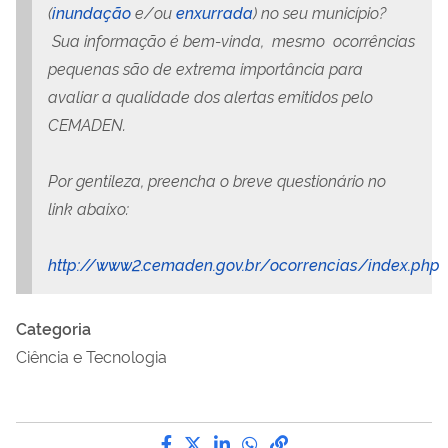
(
inundação
e/ou
enxurrada
) no seu município?
Sua informação é bem-vinda, mesmo ocorrências
pequenas são de extrema importância para
avaliar a qualidade dos alertas emitidos pelo
CEMADEN.
Por gentileza, preencha o breve questionário no
link abaixo:
http://www2.cemaden.gov.br/ocorrencias/index.php
Categoria
Ciência e Tecnologia
Compartilhe por Facebook
Compartilhe por Twitter
Compartilhe por LinkedI
Compartilhe por Wha
link para Copiar pa