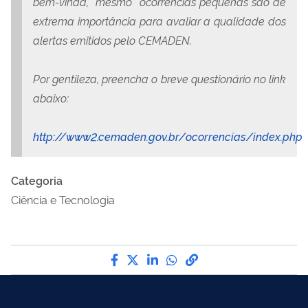
bem-vinda, mesmo ocorrências pequenas são de
extrema importância para avaliar a qualidade dos
alertas emitidos pelo CEMADEN.
Por gentileza, preencha o breve questionário no link
abaixo:
http://www2.cemaden.gov.br/ocorrencias/index.php
Categoria
Ciência e Tecnologia
Compartilhe por Facebook
Compartilhe por Twitter
Compartilhe por LinkedI
Compartilhe por Wha
link para Copiar pa