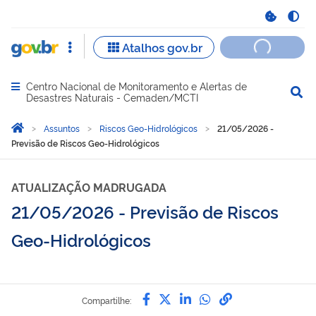
Centro Nacional de Monitoramento e Alertas de
Abrir menu principal de navegação
Desastres Naturais - Cemaden/MCTI
Você está aqui:
Página Inicial
Assuntos
Riscos Geo-Hidrológicos
21/05/2026 -
Previsão de Riscos Geo-Hidrológicos
ATUALIZAÇÃO MADRUGADA
21/05/2026 - Previsão de Riscos
Geo-Hidrológicos
Compartilhe por Facebook
Compartilhe por Twitter
Compartilhe por Lin
Compartilhe por
link para Copi
Compartilhe: