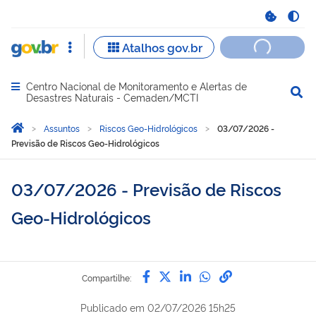
Centro Nacional de Monitoramento e Alertas de
Abrir menu principal de navegação
Desastres Naturais - Cemaden/MCTI
Você está aqui:
Página Inicial
Assuntos
Riscos Geo-Hidrológicos
03/07/2026 -
Previsão de Riscos Geo-Hidrológicos
03/07/2026 - Previsão de Riscos
Geo-Hidrológicos
Compartilhe por Facebook
Compartilhe por Twitter
Compartilhe por Lin
Compartilhe por
link para Copi
Compartilhe:
Publicado em
02/07/2026 15h25