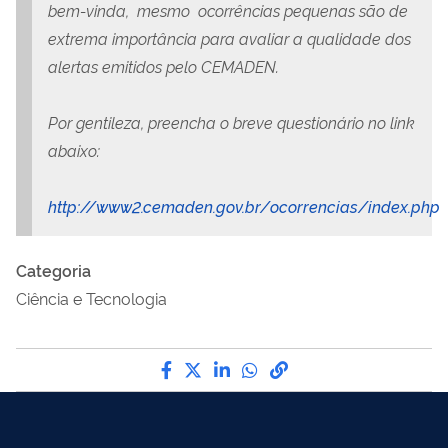
bem-vinda, mesmo ocorrências pequenas são de
extrema importância para avaliar a qualidade dos
alertas emitidos pelo CEMADEN.
Por gentileza, preencha o breve questionário no link
abaixo:
http://www2.cemaden.gov.br/ocorrencias/index.php
Categoria
Ciência e Tecnologia
Compartilhe por Facebook
Compartilhe por Twitter
Compartilhe por LinkedI
Compartilhe por Wha
link para Copiar pa