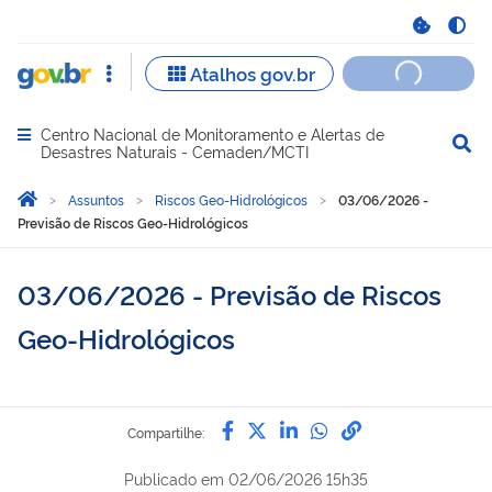
Centro Nacional de Monitoramento e Alertas de
Abrir menu principal de navegação
Desastres Naturais - Cemaden/MCTI
Você está aqui:
Página Inicial
Assuntos
Riscos Geo-Hidrológicos
03/06/2026 -
Previsão de Riscos Geo-Hidrológicos
03/06/2026 - Previsão de Riscos
Geo-Hidrológicos
Compartilhe por Facebook
Compartilhe por Twitter
Compartilhe por Lin
Compartilhe por
link para Copi
Compartilhe:
Publicado em
02/06/2026 15h35