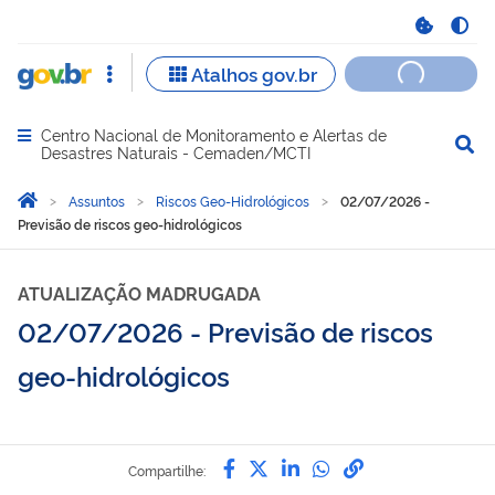
Centro Nacional de Monitoramento e Alertas de
Abrir menu principal de navegação
Desastres Naturais - Cemaden/MCTI
Você está aqui:
Página Inicial
Assuntos
Riscos Geo-Hidrológicos
02/07/2026 -
Previsão de riscos geo-hidrológicos
ATUALIZAÇÃO MADRUGADA
02/07/2026 - Previsão de riscos
geo-hidrológicos
Compartilhe por Facebook
Compartilhe por Twitter
Compartilhe por Lin
Compartilhe por
link para Copi
Compartilhe: