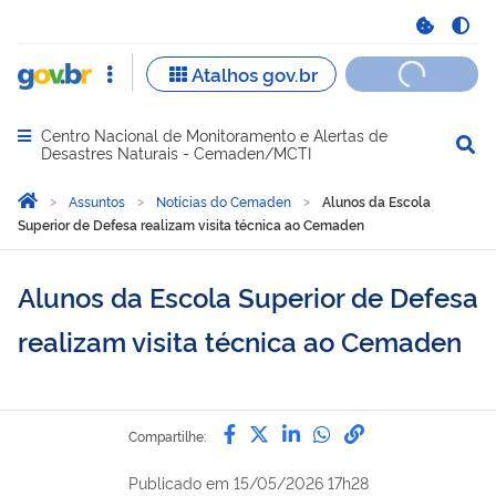
Centro Nacional de Monitoramento e Alertas de
Abrir menu principal de navegação
Desastres Naturais - Cemaden/MCTI
Você está aqui:
Página Inicial
Assuntos
Notícias do Cemaden
Alunos da Escola
Superior de Defesa realizam visita técnica ao Cemaden
Alunos da Escola Superior de Defesa
realizam visita técnica ao Cemaden
Compartilhe por Facebook
Compartilhe por Twitter
Compartilhe por Lin
Compartilhe por
link para Copi
Compartilhe:
Publicado em
15/05/2026 17h28