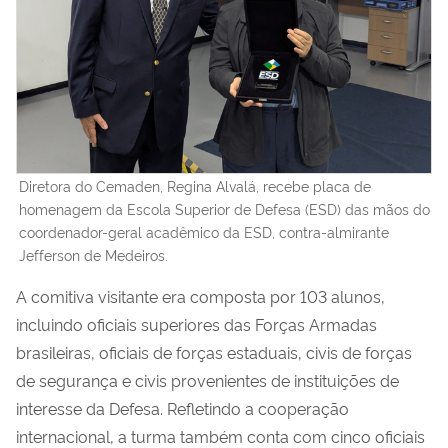
Diretora do Cemaden, Regina Alvalá, recebe placa de
homenagem da Escola Superior de Defesa (ESD) das mãos do
coordenador-geral acadêmico da ESD, contra-almirante
Jefferson de Medeiros.
A comitiva visitante era composta por 103 alunos,
incluindo oficiais superiores das Forças Armadas
brasileiras, oficiais de forças estaduais, civis de forças
de segurança e civis provenientes de instituições de
interesse da Defesa. Refletindo a cooperação
internacional, a turma também conta com cinco oficiais