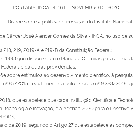
PORTARIA, INCA DE 16 DE NOVEMBRO DE 2020.
Dispõe sobre a política de inovação do Instituto Naciona
l de Câncer José Alencar Gomes da Silva - INCA, no uso de su
218, 219, 2019-A e 219-B da Constituição Federal;
e 1993 que dispõe sobre o Plano de Carreiras para a área d
 Federais e dá outras providências;
sobre estímulos ao desenvolvimento científico, à pesquisa, 
 nº 85/2015, regulamentada pelo Decreto nº 9.283/2018, qu
, que estabelece que cada Instituição Científica e Tecnológic
, tecnologia e inovação, e a Agenda 2030 para o Desenvolv
l (ODS);
io de 2019, segundo o Artigo 27 que estabelece as competê