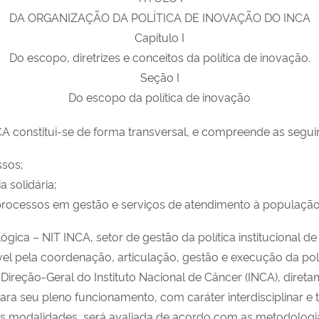
DA ORGANIZAÇÃO DA POLÍTICA DE INOVAÇÃO DO INCA
Capítulo I
Do escopo, diretrizes e conceitos da política de inovação.
Seção I
Do escopo da política de inovação
INCA constitui-se de forma transversal, e compreende as segu
ssos;
 solidária;
 processos em gestão e serviços de atendimento à população
gica – NIT INCA, setor de gestão da política institucional
 pela coordenação, articulação, gestão e execução da polít
ireção-Geral do Instituto Nacional de Câncer (INCA), dire
 seu pleno funcionamento, com caráter interdisciplinar e t
sas modalidades, será avaliada de acordo com as metodologias