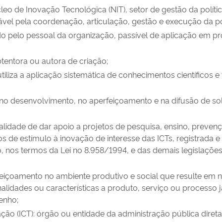
 de Inovação Tecnológica (NIT), setor de gestão da política 
vel pela coordenação, articulação, gestão e execução da pol
do pelo pessoal da organização, passível de aplicação em p
btentora ou autora de criação;
iliza a aplicação sistemática de conhecimentos científicos
a no desenvolvimento, no aperfeiçoamento e na difusão de so
lidade de dar apoio a projetos de pesquisa, ensino, prevenç
jetos de estímulo à inovação de interesse das ICTs, registrad
, nos termos da Lei no 8.958/1994, e das demais legislações p
eiçoamento no ambiente produtivo e social que resulte em 
idades ou características a produto, serviço ou processo já
enho;
vação (ICT): órgão ou entidade da administração pública direta 