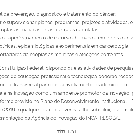
nal de prevenção, diagnóstico e tratamento do câncer;
rolar e supervisionar planos, programas, projetos e atividade
oplasias malignas e das afecções correlatas;
to e aperfeiçoamento de recursos humanos, em todos os níve
clínicas, epidemiológicas e experimentais em cancerologia;
portadores de neoplasias malignas e afecções correlatas.
nstituição Federal, dispondo que as atividades de pesquisa
ições de educação profissional e tecnológica poderão recebe
l e transversal para o desenvolvimento acadêmico; e o pap
gica e na inovação como um ambiente promotor da inovação, 
nforme previsto no Plano de Desenvolvimento Institucional – 
 2019 e qualquer outra que venha a lhe substituir, que insti
plementação da Agência de Inovação do INCA, RESOLVE:
TÍTULO I