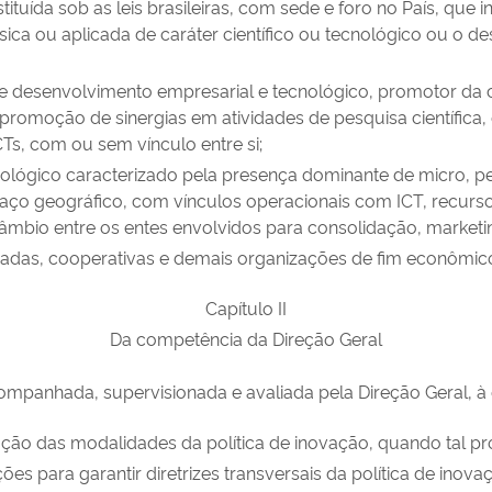
tituída sob as leis brasileiras, com sede e foro no País, que
básica ou aplicada de caráter científico ou tecnológico ou o
 desenvolvimento empresarial e tecnológico, promotor da c
a promoção de sinergias em atividades de pesquisa científica
Ts, com ou sem vínculo entre si;
ecnológico caracterizado pela presença dominante de micro
aço geográfico, com vínculos operacionais com ICT, recurs
âmbio entre os entes envolvidos para consolidação, marketi
ivadas, cooperativas e demais organizações de fim econômic
Capítulo II
Da competência da Direção Geral
acompanhada, supervisionada e avaliada pela Direção Geral, 
ão das modalidades da política de inovação, quando tal prov
s para garantir diretrizes transversais da política de inova