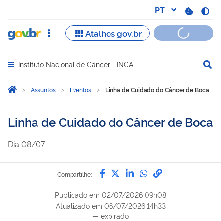
Instituto Nacional de Câncer - INCA
Abrir menu principal de navegação
Você está aqui:
Página Inicial
Assuntos
Eventos
Linha de Cuidado do Câncer de Boca
Linha de Cuidado do Câncer de Boca
Dia
08/07
Compartilhe por Facebook
Compartilhe por Twitter
Compartilhe por Lin
Compartilhe por
link para Copi
Compartilhe:
Publicado em
02/07/2026 09h08
Atualizado em
06/07/2026 14h33
—
expirado