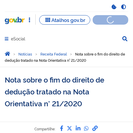
eSocial
Abrir menu principal de navegação
Você está aqui:
Página Inicial
Notícias
Receita Federal
Nota sobre o fim do direito de
dedução tratado na Nota Orientativa n° 21/2020
Nota sobre o fim do direito de
dedução tratado na Nota
Orientativa n° 21/2020
Compartilhe por Facebook
Compartilhe por Twitter
Compartilhe por Lin
Compartilhe por
link para Copi
Compartilhe: