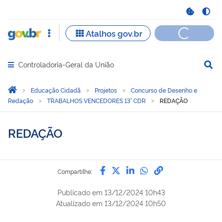
Controladoria-Geral da União
Abrir menu principal de navegação
Você está aqui:
Página Inicial
Educação Cidadã
Projetos
Concurso de Desenho e
Redação
TRABALHOS VENCEDORES 13° CDR
REDAÇÃO
REDAÇÃO
Compartilhe por Facebook
Compartilhe por Twitter
Compartilhe por Lin
Compartilhe por
link para Copi
Compartilhe:
Publicado em
13/12/2024 10h43
Atualizado em
13/12/2024 10h50