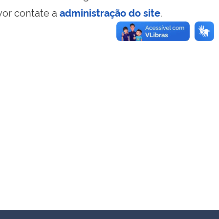
vor contate a
administração do site
.